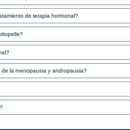
ratamiento de terapia hormonal?
ottopelle?
nal?
pa de la menopausia y andropausia?
s?