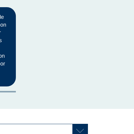
de
con
r
s
on
por