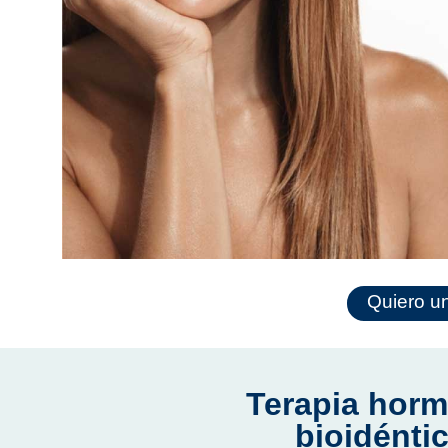
Quiero un
Terapia horm
bioidénti