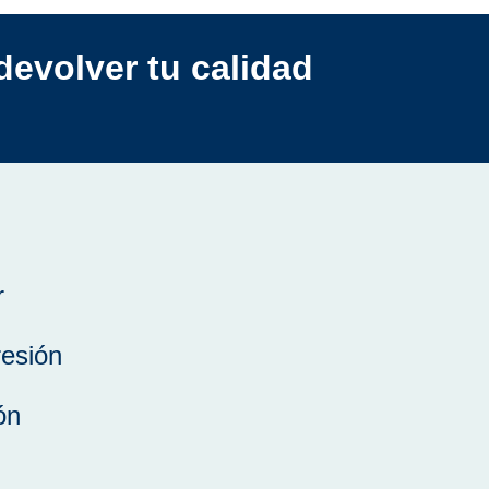
devolver tu calidad
r
resión
ón